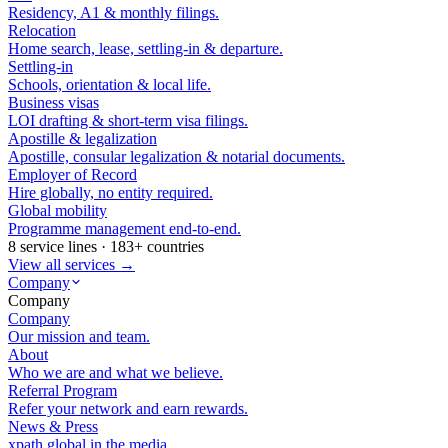
Residency, A1 & monthly filings.
Relocation
Home search, lease, settling-in & departure.
Settling-in
Schools, orientation & local life.
Business visas
LOI drafting & short-term visa filings.
Apostille & legalization
Apostille, consular legalization & notarial documents.
Employer of Record
Hire globally, no entity required.
Global mobility
Programme management end-to-end.
8 service lines · 183+ countries
View all services →
Company
Company
Company
Our mission and team.
About
Who we are and what we believe.
Referral Program
Refer your network and earn rewards.
News & Press
xpath.global in the media.