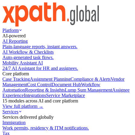
Platform
AI-powered
AI Reporting
Plain-language reports, instant answers.
AI Workflow & Checklists
Auto-generated task flows.
Mobility Assistant AI
24/7 AI Assistant for HR and assignees.
Core platform
Case Tracking
Assignment Planning
Compliance & Alerts
Vendor
Management
Cost Control
Document Hub
Workflow
Automation
Reporting & Insights
Lump Sum Management
Assignee
Experience
Integrations
Service Marketplace
15 modules across AI and core platform
View full platform →
Services
Services delivered globally
Immigration
Work permits, residency & ITM notifications.
Tax