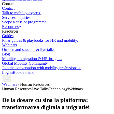
Contact
Contact
Talk to mobility experts.
Services inquiries
Scope a case or programme.
Resources
Resources
Guides
Pillar guides & playbooks for HR and mobility.
Webinars
On-demand sessions & live talks.
Blog
Mobility, immigration & HR insights.
Global Mobility Community
Join the conversation with mobility professionals.
Log in
Book a demo
Webinars
/
Human Resources
Human Resources
Live Talks
Technology
Webinars
De la dosare cu sina la platforma:
transformarea digitala a migratiei