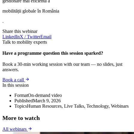
gestionare mai eficientă a
mobilității globale în România
.
Share this webinar
LinkedIn
X / Twitter
Email
Talk to mobility experts
Have a programme question this session sparked?
Book a 30-min working session with our team — no slides, just
answers.
Book a call
In this session
Format
On-demand video
Published
March 9, 2026
Topics
Human Resources, Live Talks, Technology, Webinars
More to watch
All webinars