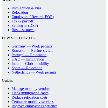
Immigration & visa
Relocation
Employer of Record (EOR)
Tax & payroll
Settling-in (DSP)
Business travel
FEW SPOTLIGHTS
Germany — Work permits
Romania — Business visas
Portugal — Relocation
UAE — Immigration
India — Global mobility
Spain — Relocation
Netherlands — Work permits
Guides
Manage mobility vendors
Track immigration cases
Reduce relocation costs
Centralize mobility services
Improve employee experience